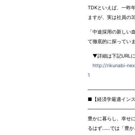
TDKといえば、一昨
ますが、実は社員の
「中途採用の新しい血
て徹底的に探ってい
▼詳細は下記URL
http://rikunabi-
1
―――――――――
■【経済学最適イン
―――――――――
豊かに暮らし、幸せ
るはず……では「豊