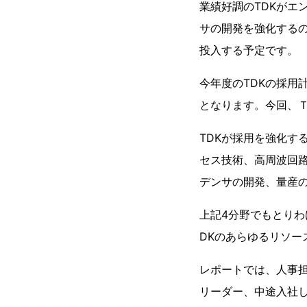
業績好調のTDKがエ
サの開発を強化する
投入する予定です。
今年度のTDKの採用
となります。今回、Ｔ
TDKが採用を強化す
セス技術、高周波回
デンサの開発、量産
上記4分野でもとり
DKのあらゆるリソ
レポートでは、人事
リーダー、中途入社