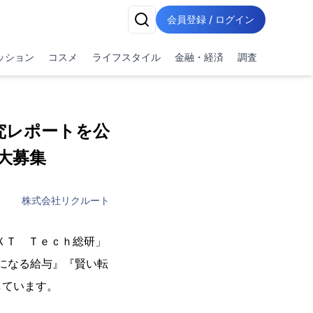
会員登録 / ログイン
ッション
コスメ
ライフスタイル
金融・経済
調査
究レポートを公
大募集
株式会社リクルート
ＸＴ Ｔｅｃｈ総研」
になる給与』『賢い転
しています。