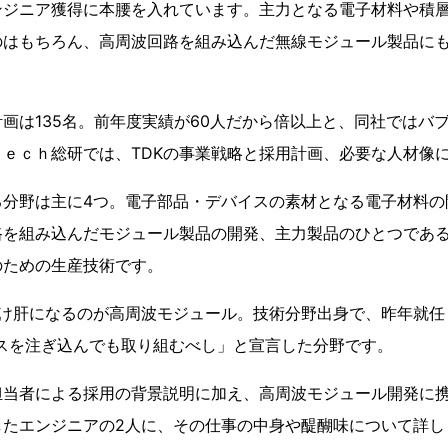
ンジニア獲得に本腰を入れています。主力となる電子材料や積
のはもちろん、高周波回路を組み込んだ無線モジュール製品に
計画は135名。前年度実績が60人だから倍以上と、同社ではバ
ｅｃｈ総研では、TDKの事業戦略と採用計画、必要な人材像
る分野は主に4つ。電子部品・デバイスの素材となる電子材料
路を組み込んだモジュール製品の開発、主力製品のひとつであ
のための生産技術です。
わけ肝になるのが高周波モジュール。技術分野出身で、昨年就任
ースを注ぎ込んでも取り組むべし」と宣言した分野です。
担当者による採用の背景説明に加え、高周波モジュール開発に
したエンジニアの2人に、その仕事の中身や醍醐味について詳し