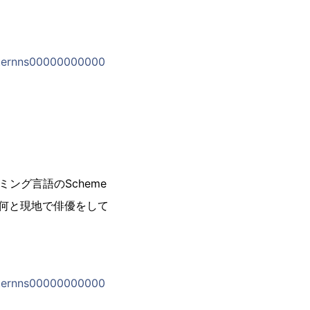
nyternns00000000000
ング言語のScheme
、何と現地で俳優をして
nyternns00000000000