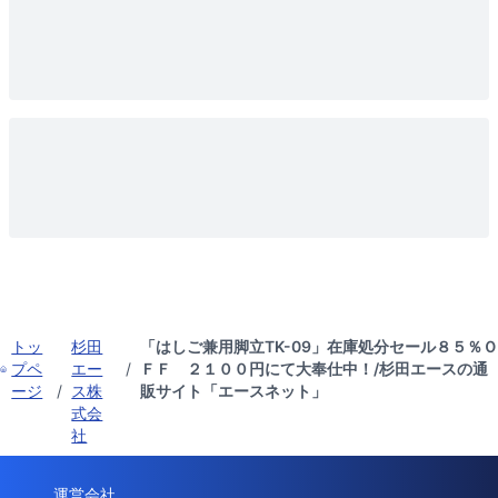
トッ
杉田
「はしご兼用脚立TK-09」在庫処分セール８５％Ｏ
プペ
エー
/
ＦＦ ２１００円にて大奉仕中！/杉田エースの通
ージ
/
ス株
販サイト「エースネット」
式会
社
運営会社