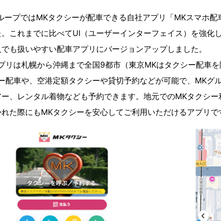
グループではMKタクシーが配車できる自社アプリ「MKスマホ
。これまでに比べてUI（ユーザーインターフェイス）を強化
人でも扱いやすい配車アプリにバージョンアップしました。
プリは札幌から沖縄まで全国9都市（東京MKはタクシー配車
ー配車や、空港定額タクシーや貸切予約などが可能で、MKグ
アー、レンタル着物なども予約できます。地元でのMKタクシー
かれた際にもMKタクシーを安心してご利用いただけるアプリで