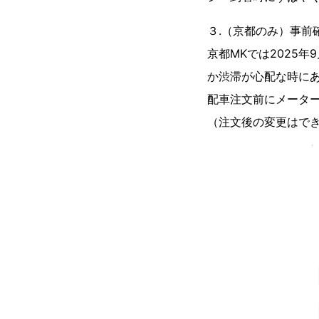
３.（京都のみ）事前
京都MKでは2025
か渋滞が心配な時に
配車注文前にメータ
（注文後の変更はで