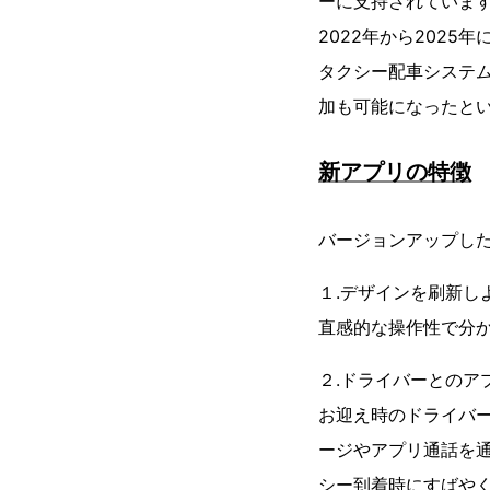
ーに支持されていま
2022年から202
タクシー配車システ
加も可能になったと
新アプリの特徴
バージョンアップし
１.デザインを刷新し
直感的な操作性で分
２.ドライバーとのア
お迎え時のドライバ
ージやアプリ通話を
シー到着時にすばや