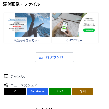
添付画像・ファイル
相談から始まる.png
CHOICE.png
一括ダウンロード
ジャンル
:
ニュースのシェア
:
X
Facebook
LINE
印刷