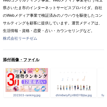
Webコンサルティング事業、Webメディア事業を行う埼玉
県さいたま市のインターネットサービスプロバイダ。自社
のWebメディア事業で検証済みのノウハウを駆使したコン
サルティングを顧客に提供しています。運営メディアは、
生活情報・資格・恋愛・占い・カウンセリングなど。
株式会社リーチゼム
添付画像・ファイル
202303-ranking.jpg
dVm6wlyPjJr8ttDYBjba.jpg
fut