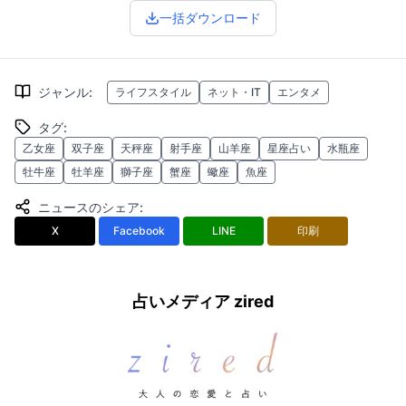
一括ダウンロード
ジャンル
:
ライフスタイル
ネット・IT
エンタメ
タグ
:
乙女座
双子座
天秤座
射手座
山羊座
星座占い
水瓶座
牡牛座
牡羊座
獅子座
蟹座
蠍座
魚座
ニュースのシェア
:
X
Facebook
LINE
印刷
占いメディア zired