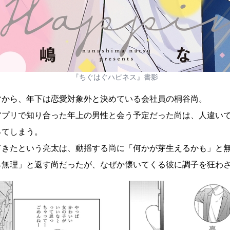
『ちぐはぐハピネス』書影
マから、年下は恋愛対象外と決めている会社員の桐谷尚。
アプリで知り合った年上の男性と会う予定だった尚は、人違い
ってしまう。
てきたという亮太は、動揺する尚に「何かが芽生えるかも」と
ら無理」と返す尚だったが、なぜか懐いてくる彼に調子を狂わさ