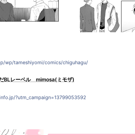
.jp/wp/tameshiyomi/comics/chiguhagu/
BLレーベル mimosa(ミモザ)
info.jp/?utm_campaign=13799053592