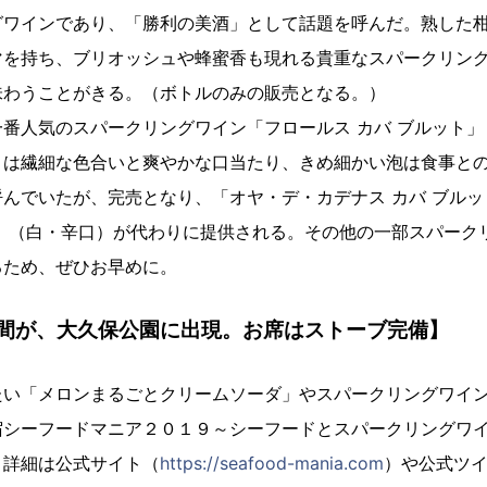
グワインであり、「勝利の美酒」として話題を呼んだ。熟した
を持ち、ブリオッシュや蜂蜜香も現れる貴重なスパークリングワ
味わうことがきる。（ボトルのみの販売となる。）
番人気のスパークリングワイン「フロールス カバ ブルット」
）は繊細な色合いと爽やかな口当たり、きめ細かい泡は食事と
んでいたが、完売となり、「オヤ・デ・カデナス カバ ブル
産）（白・辛口）が代わりに提供される。その他の一部スパーク
るため、ぜひお早めに。
間が、大久保公園に出現。お席はストーブ完備】
たい「メロンまるごとクリームソーダ」やスパークリングワイ
宿シーフードマニア２０１９～シーフードとスパークリングワ
！詳細は公式サイト（
https://seafood-mania.com
）や公式ツイッ