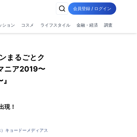
会員登録 / ログイン
ッション
コスメ
ライフスタイル
金融・経済
調査
ンまるごとク
ニア2019〜
〜』
出現！
株）キョードーメディアス