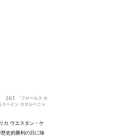
 【右】「フロールス カ
（スペイン カタルーニャ
リカ ウエスタン・ケ
が歴史的勝利の日に味