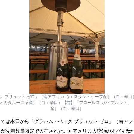
ク ブリュット ゼロ」（南アフリカ ウエスタン・ケープ産）（白：辛口）
ン カタルーニャ産）（白：辛口）【右】「フロールス カバ ブルット」
産）（白：辛口）
】では本日から「グラハム・ベック ブリュット ゼロ」（南アフ
）が先着数量限定で入荷された。元アメリカ大統領のオバマ氏