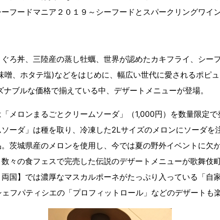
シーフードマニア２０１９～シーフードとスパークリングワイ
ぐろ丼、三陸産の蒸し牡蠣、世界が認めたカキフライ、シーフ
味噌、ホタテ塩)などをはじめに、幅広い世代に愛されるポピュ
ーズナブルな価格で揃えている中、デザートメニューが登場。
メロンまるごとクリームソーダ」（1,000円）を数量限定で
ムソーダ」は種を取り、冷凍した2Lサイズのメロンにソーダを
品。茨城県産のメロンを使用し、今では夏の野外イベントに欠
。数々の食フェスで完売した伝説のデザートメニューが歌舞伎
く両国】では濃厚なマスカルポーネがたっぷり入っている「自
YO】シェフパティシエの「プロフィットロール」などのデザートも