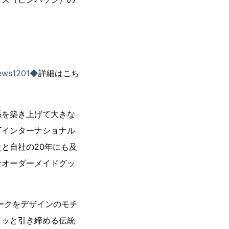
=news1201◆
詳細はこち
係を築き上げて大きな
下インターナショナル
と自社の20年にも及
なオーダーメイドグッ
ークをデザインのモチ
リッと引き締める伝統