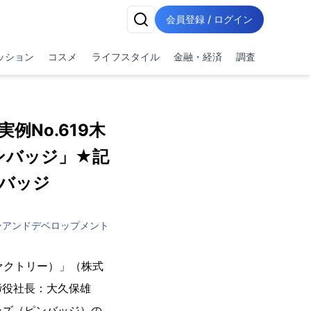
会員登録 / ログイン
ッション
コスメ
ライフスタイル
金融・経済
調査
例No.619木
ンバッジ」★記
バッジ
ンアンドデベロップメント
ファクトリー）」（株式
締役社長：大久保雄
ンズ（ピンバッジ）の