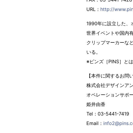
URL：
http://www.pin
1990年に設立した
世界イベントや国内
クリップマーカーな
いる。
※ピンズ［PINS］
【本件に関するお問
株式会社デザインア
オペレーションサポ
姫井由香
Tel：03-5441-7419
Email：
info2@pins.c