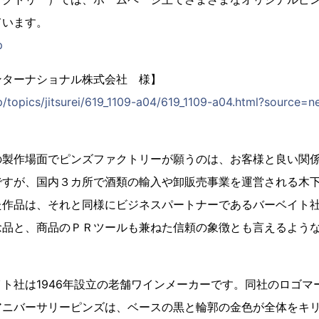
ています。
p
ンターナショナル株式会社 様】
jp/topics/jitsurei/619_1109-a04/619_1109-a04.html?source
の製作場面でピンズファクトリーが願うのは、お客様と良い関
ですが、国内３カ所で酒類の輸入や卸販売事業を運営される木
た作品は、それと同様にビジネスパートナーであるバーベイト社
念品と、商品のＰＲツールも兼ねた信頼の象徴とも言えるよう
ト社は1946年設立の老舗ワインメーカーです。同社のロゴマ
アニバーサリーピンズは、ベースの黒と輪郭の金色が全体をキ