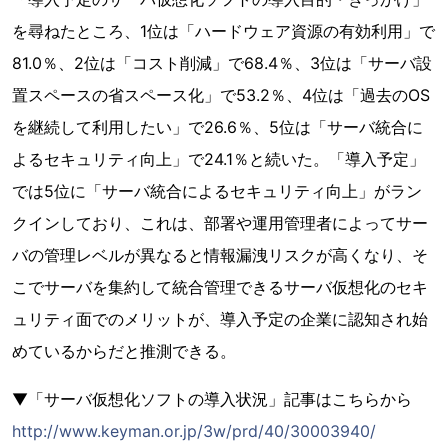
を尋ねたところ、1位は「ハードウェア資源の有効利用」で
81.0％、2位は「コスト削減」で68.4％、3位は「サーバ設
置スペースの省スペース化」で53.2％、4位は「過去のOS
を継続して利用したい」で26.6％、5位は「サーバ統合に
よるセキュリティ向上」で24.1％と続いた。「導入予定」
では5位に「サーバ統合によるセキュリティ向上」がラン
クインしており、これは、部署や運用管理者によってサー
バの管理レベルが異なると情報漏洩リスクが高くなり、そ
こでサーバを集約して統合管理できるサーバ仮想化のセキ
ュリティ面でのメリットが、導入予定の企業に認知され始
めているからだと推測できる。
▼「サーバ仮想化ソフトの導入状況」記事はこちらから
http://www.keyman.or.jp/3w/prd/40/30003940/