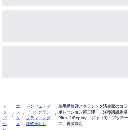
ト
エ
カンフェティ
若手講談師とクラシック演奏家のコラ
ッ
ン
（ロングラン
ボレーション第二弾！ 洋琴講談劇場
/
/
/
プ
タ
プランニング
Piko-2/Replay 「ジャコモ・プッチー
ペ
メ
株式会社）
ニ」再演決定
ー