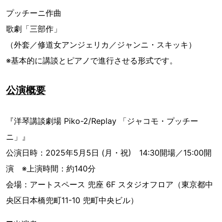
プッチーニ作曲
歌劇「三部作」
（外套／修道女アンジェリカ／ジャンニ・スキッキ）
※基本的に講談とピアノで進行させる形式です。
公演概要
『洋琴講談劇場 Piko-2/Replay 「ジャコモ・プッチー
ニ」』
公演日時：2025年5月5日 (月・祝) 14:30開場／15:00開
演 ※上演時間：約140分
会場：アートスペース 兜座 6F スタジオフロア（東京都中
央区日本橋兜町11-10 兜町中央ビル）