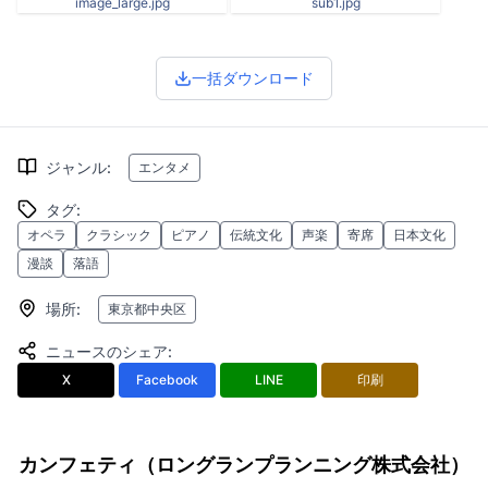
image_large.jpg
sub1.jpg
一括ダウンロード
ジャンル
:
エンタメ
タグ
:
オペラ
クラシック
ピアノ
伝統文化
声楽
寄席
日本文化
漫談
落語
場所
:
東京都中央区
ニュースのシェア
:
X
Facebook
LINE
印刷
カンフェティ（ロングランプランニング株式会社）