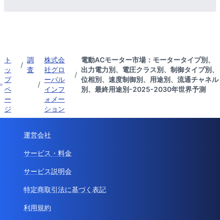
ト
調
株式会
電動ACモーター市場：モータータイプ別、
/
ッ
査
社グロ
出力電力別、電圧クラス別、制御タイプ別、
/
プ
ーバル
位相別、速度制御別、用途別、流通チャネル
/
ペ
インフ
別、最終用途別-2025-2030年世界予測
ー
ォメー
ジ
ション
運営会社
サービス・料金
サービス説明会
特定商取引法に基づく表記
利用規約