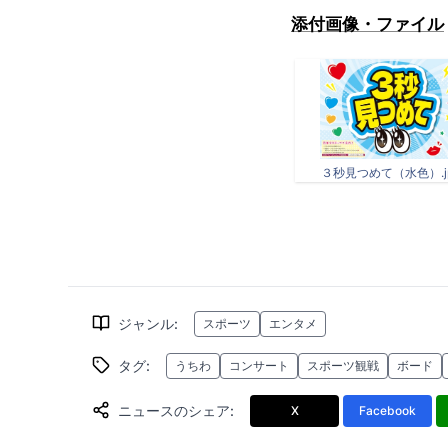
添付画像・ファイル
３秒見つめて（水色）.j
ジャンル
:
スポーツ
エンタメ
タグ
:
うちわ
コンサート
スポーツ観戦
ボード
ニュースのシェア
:
X
Facebook