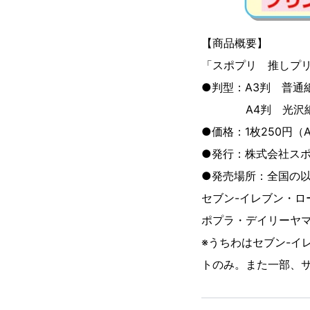
【商品概要】
「スポプリ 推しプ
●判型：A3判 普通
A4判 光沢紙カ
●価格：1枚250円（
●発行：株式会社ス
●発売場所：全国の
セブン-イレブン・ロ
ポプラ・デイリーヤ
※うちわはセブン-イ
トのみ。また一部、