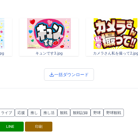
pg
キュンです3.jpg
カメラさん私を撮って2.jp
一括ダウンロード
ライブ
応援
推し
推し活
観戦
観戦記録
野球
野球観戦
LINE
印刷