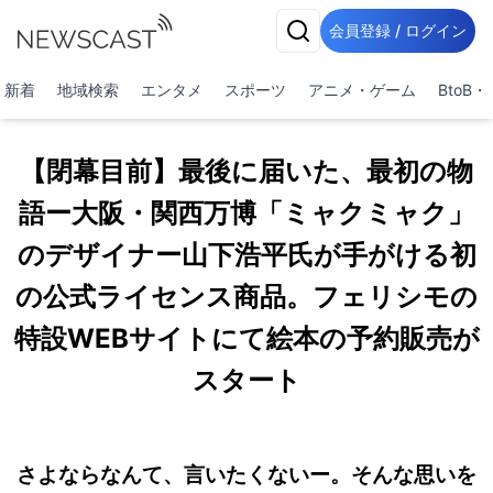
会員登録 / ログイン
新着
地域検索
エンタメ
スポーツ
アニメ・ゲーム
BtoB
【閉幕目前】最後に届いた、最初の物
語ー大阪・関西万博「ミャクミャク」
のデザイナー山下浩平氏が手がける初
の公式ライセンス商品。フェリシモの
特設WEBサイトにて絵本の予約販売が
スタート
さよならなんて、言いたくないー。そんな思いを