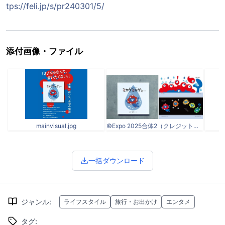
tps://feli.jp/s/pr240301/5/
添付画像・ファイル
mainvisual.jpg
©Expo 2025合体2（クレジットなし）.jpg
一括ダウンロード
ジャンル
:
ライフスタイル
旅行・お出かけ
エンタメ
タグ
: