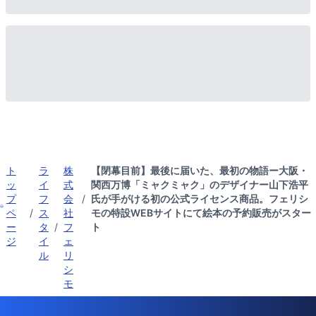
ト
ラ
株
【閉幕目前】最後に届いた、最初の物語ー大阪・
ッ
イ
式
関西万博「ミャクミャク」のデザイナー山下浩平
プ
フ
会
/
氏が手がける初の公式ライセンス商品。フェリシ
ペ
/
ス
社
モの特設WEBサイトにて絵本の予約販売がスター
ー
タ
/
フ
ト
ジ
イ
ェ
ル
リ
シ
モ