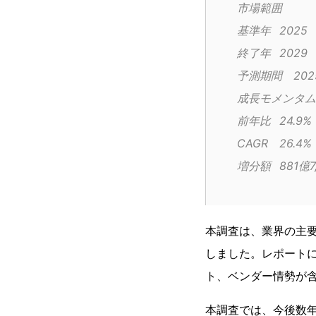
市場範囲
基準年	2025
終了年	2029
予測期間	
前年比	24.9%
CAGR	26.4%
増分額	88
本調査は、業界の主
しました。レポート
ト、ベンダー情勢が
本調査では、今後数年