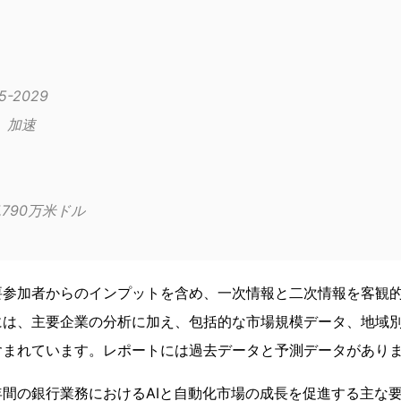
2025-2029
成長モメンタム	加速
1億7,790万米ドル
要参加者からのインプットを含め、一次情報と二次情報を客観
には、主要企業の分析に加え、包括的な市場規模データ、地域
含まれています。レポートには過去データと予測データがあり
間の銀行業務におけるAIと自動化市場の成長を促進する主な要