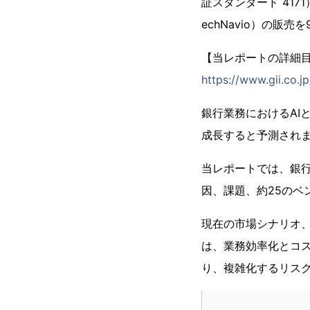
証スタンダード 417
echNavio）の販売
【当レポートの詳細
https://www.gii.co.
銀行業務におけるAIと自
成長すると予測され
当レポートでは、銀行
因、課題、約25のベ
現在の市場シナリオ
は、業務効率化とコ
り、複雑化するリス