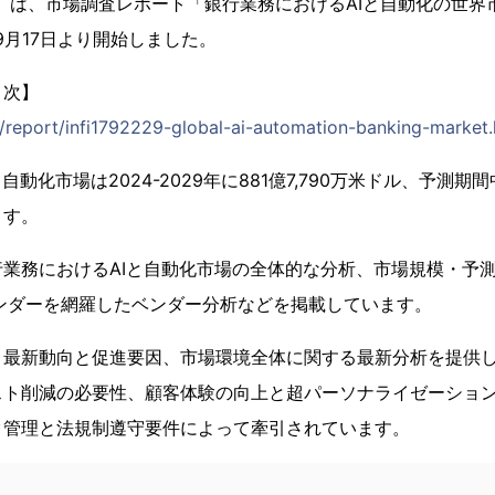
1）は、市場調査レポート「銀行業務におけるAIと自動化の世界市場 
を9月17日より開始しました。
目次】
jp/report/infi1792229-global-ai-automation-banking-market.
動化市場は2024-2029年に881億7,790万米ドル、予測期間中
ます。
業務におけるAIと自動化市場の全体的な分析、市場規模・予
ンダーを網羅したベンダー分析などを掲載しています。
、最新動向と促進要因、市場環境全体に関する最新分析を提供
スト削減の必要性、顧客体験の向上と超パーソナライゼーショ
ク管理と法規制遵守要件によって牽引されています。