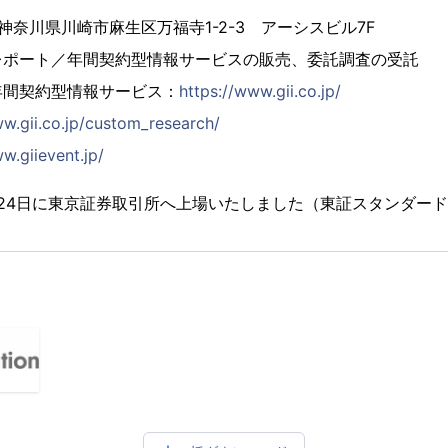
4 神奈川県川崎市麻生区万福寺1-2-3 アーシスビル7F
レポート／年間契約型情報サービスの販売、委託調査の受託
年間契約型情報サービス：
https://www.gii.co.jp/
ww.gii.co.jp/custom_research/
w.giievent.jp/
2月24日に東京証券取引所へ上場いたしました（東証スタンダード市