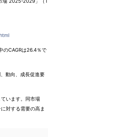
2025-2029」（T
html
のCAGRは26.4％で
測、動向、成長促進要
しています。同市場
ンに対する需要の高ま