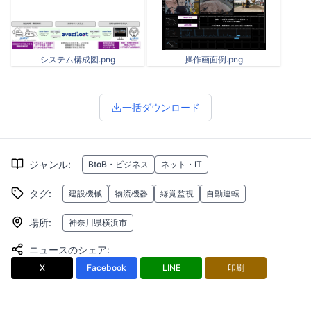
システム構成図.png
操作画面例.png
一括ダウンロード
ジャンル
:
BtoB・ビジネス
ネット・IT
タグ
:
建設機械
物流機器
縁覚監視
自動運転
場所
:
神奈川県横浜市
ニュースのシェア
:
X
Facebook
LINE
印刷