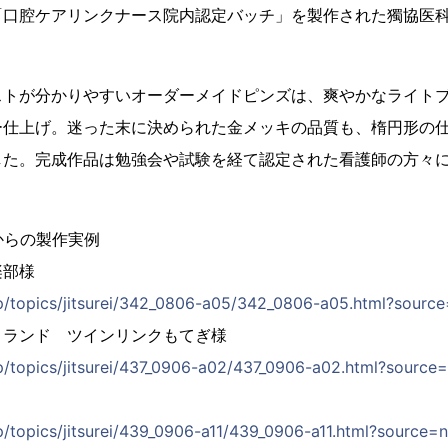
「口腔ケアリンクナース院内認定バッチ」を製作された獨協医科
ストが分かりやすいオーダーメイドピンズは、爽やかなライト
ー仕上げ。迷った末に決められた金メッキの品質も、楕円形の
した。完成作品は勉強会や試験を経て認定された看護師の方々
からの製作実例
楽部様
jp/topics/jitsurei/342_0806-a05/342_0806-a05.html?sourc
ィランド ツインリンクもてぎ様
jp/topics/jitsurei/437_0906-a02/437_0906-a02.html?sourc
jp/topics/jitsurei/439_0906-a11/439_0906-a11.html?source