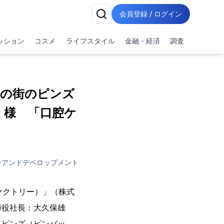
会員登録 / ログイン
ッション
コスメ
ライフスタイル
金融・経済
調査
たの街のピンズ
 様 「口腔ケ
ンアンドデベロップメント
ファクトリー）」（株式
締役社長：大久保雄
ドピンズ（ピンバッ