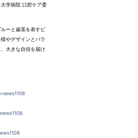
大学病院 口腔ケア委
ブルーと歯茎を表すピ
仕様やデザインとバラ
に、大きな自信を届け
e=news1108
e=news1108
=news1108