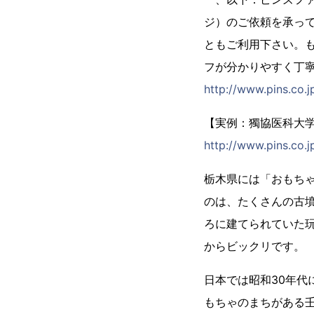
ジ）のご依頼を承っ
ともご利用下さい。
フが分かりやすく丁
http://www.pins.co.j
【実例：獨協医科大学
http://www.pins.co.
栃木県には「おもち
のは、たくさんの古
ろに建てられていた
からビックリです。
日本では昭和30年
もちゃのまちがある