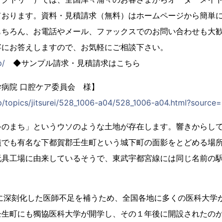
ております。資料・見積請求（無料）はホームページから簡単
もちろん、お電話やメール、ファックスでのお問い合わせも大
寧にお答えしますので、お気軽にご相談下さい。
p/
◆サンプル請求・見積請求はこちら
病院 口腔ケア委員会 様】
jp/topics/jitsurei/528_1006-a04/528_1006-a04.html?source
ゃのまち」というウソのような土地が存在します。響きからし
墳でも有名な下都賀郡壬生町という城下町の面影をとどめる場
玩具工場に由来しているそうで、東武宇都宮線には同じ名前の
代に深刻化した医師不足を補うため、全国各地に多くの医科大学
壬生町にも獨協医科大学が開学し、その１年後に開設されたの