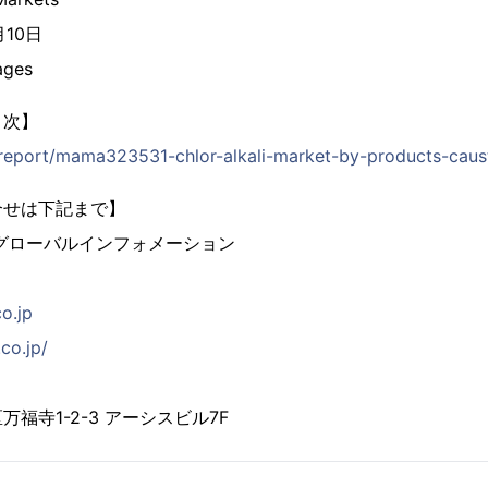
月10日
ges
目次】
p/report/mama323531-chlor-alkali-market-by-products-caus
合せは下記まで】
グローバルインフォメーション
co.jp
co.jp/
福寺1-2-3 アーシスビル7F