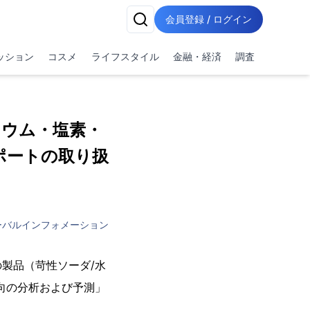
会員登録 / ログイン
ッション
コスメ
ライフスタイル
金融・経済
調査
リウム・塩素・
ポートの取り扱
ーバルインフォメーション
製品（苛性ソーダ/水
向の分析および予測」