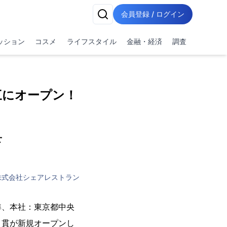
会員登録 / ログイン
ッション
コスメ
ライフスタイル
金融・経済
調査
三にオープン！
せ
株式会社シェアレストラン
準、本社：東京都中央
丿貫が新規オープンし