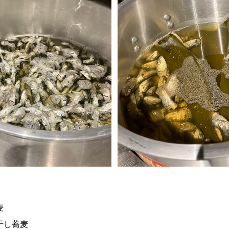
麦
干し蕎麦