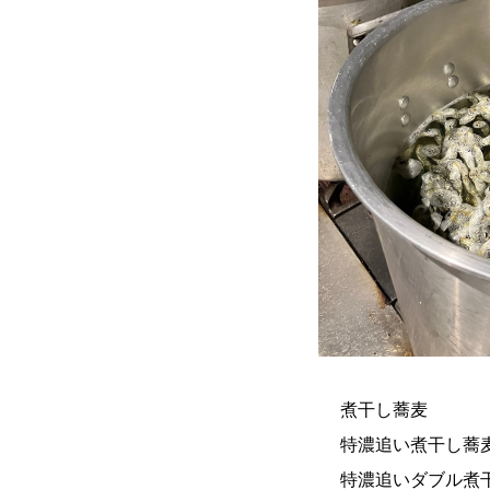
煮干し蕎麦
特濃追い煮干し蕎
特濃追いダブル煮