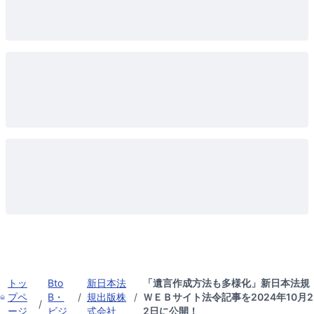
トッ
Bto
新日本法
「遺言作成方法も多様化」新日本法規
プペ
B・
/
規出版株
/
ＷＥＢサイト法令記事を2024年10月2
/
ージ
ビジ
式会社
2日に公開！