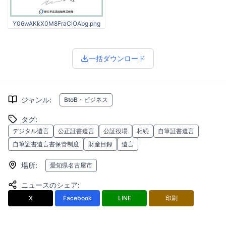
Y06wAKkX0M8FraClOAbg.png
一括ダウンロード
ジャンル
:
BtoB・ビジネス
タグ
:
デジタル遺言
公正証書遺言
公証役場
相続
自筆証書遺言
自筆証書遺言書保管制度
財産目録
遺言
場所
:
愛知県名古屋市
ニュースのシェア
:
X
Facebook
LINE
印刷