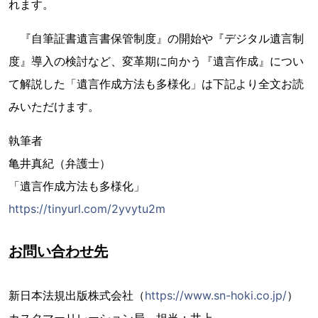
れます。
『自筆証書遺言書保管制度』の開始や『デジタル遺言制
度』導入の検討など、変革期に向かう『遺言作成』につい
て解説した「遺言作成方法も多様化」は下記より全文お読
みいただけます。
執筆者
亀井真紀（弁護士）
「遺言作成方法も多様化」
https://tinyurl.com/2yvytu2m
お問い合わせ先
新日本法規出版株式会社（
https://www.sn-hoki.co.jp/
）