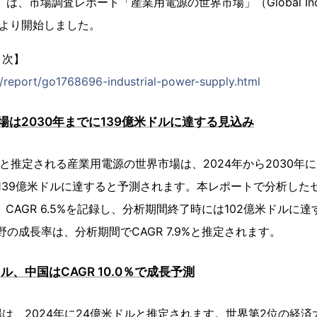
は、市場調査レポート「産業用電源の世界市場」（Global Industry 
日より開始しました。
目次】
p/report/go1768696-industrial-power-supply.html
は2030年までに139億米ドルに達する見込み
ルと推定される産業用電源の世界市場は、2024年から2030年にか
は139億米ドルに達すると予測されます。本レポートで分析した
、CAGR 6.5%を記録し、分析期間終了時には102億米ドルに
野の成長率は、分析期間でCAGR 7.9%と推定されます。
ル、中国はCAGR 10.0％で成長予測
は、2024年に24億米ドルと推定されます。世界第2位の経済