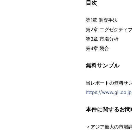
目次
第1章 調査手法
第2章 エグゼクティ
第3章 市場分析
第4章 競合
無料サンプル
当レポートの無料サ
https://www.gii.co.
本件に関するお問
＜アジア最大の市場