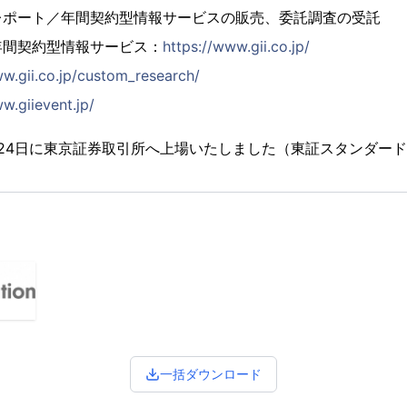
レポート／年間契約型情報サービスの販売、委託調査の受託
年間契約型情報サービス：
https://www.gii.co.jp/
ww.gii.co.jp/custom_research/
w.giievent.jp/
2月24日に東京証券取引所へ上場いたしました（東証スタンダード市
一括ダウンロード