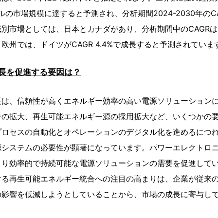
ルの市場規模に達すると予測され、分析期間2024-2030年のCA
別市場としては、日本とカナダがあり、分析期間中のCAGRはそれ
欧州では、ドイツがCAGR 4.4%で成長すると予測されていま
長を促進する要因は？
長は、信頼性が高くエネルギー効率の高い電源ソリューション
ンの拡大、再生可能エネルギー源の採用拡大など、いくつかの
プロセスの自動化とオペレーションのデジタル化を進めるにつ
源システムの必要性が顕著になっています。パワーエレクトロ
より効率的で持続可能な電源ソリューションの需要を促進して
ける再生可能エネルギー統合への注目の高まりは、企業が従来
の影響を低減しようとしていることから、市場の成長に寄与し