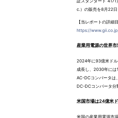
証スタンダード 4171）
c.）の販売を8月22
【当レポートの詳細
https://www.gii.co.j
産業用電源の世界市場
2024年に93億米ド
成長し、2030年に
AC-DCコンバータは
DC-DCコンバータ分
米国市場は24億米ド
米国の産業用電源市場