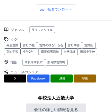
一括ダウンロード
ジャンル
:
ライフスタイル
タグ
:
募金運動
吉野の桜
吉野の桜を守る会
吉野学舎
吉野山
宿泊学習
小学2年生
環境保護活動
自然保護
附属小学校
場所
:
奈良県奈良市
奈良県吉野町
ニュースのシェア
:
X
Facebook
LINE
印刷
学校法人近畿大学
会社の詳しい情報を見る