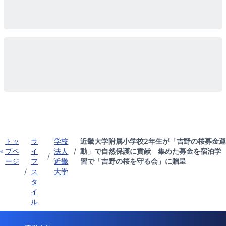
トッ
ラ
学校
近畿大学附属小学校2年生が「吉野の桜募金運
プペ
イ
法人
/
動」で自然保護に貢献 集めた募金を宿泊学
/
ージ
フ
近畿
習で「吉野の桜を守る会」に贈呈
/
ス
大学
タ
イ
ル