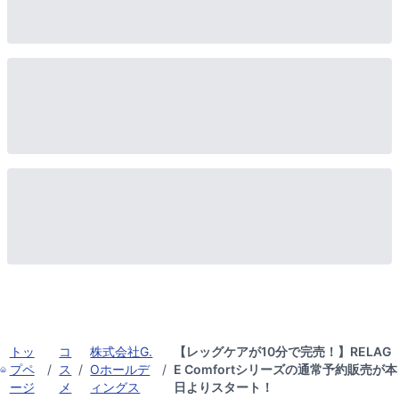
トッ
コ
株式会社G.
【レッグケアが10分で完売！】RELAG
プペ
/
ス
/
Oホールデ
/
E Comfortシリーズの通常予約販売が本
ージ
メ
ィングス
日よりスタート！