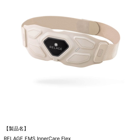
【製品名】
RELAGE EMS InnerCare Flex