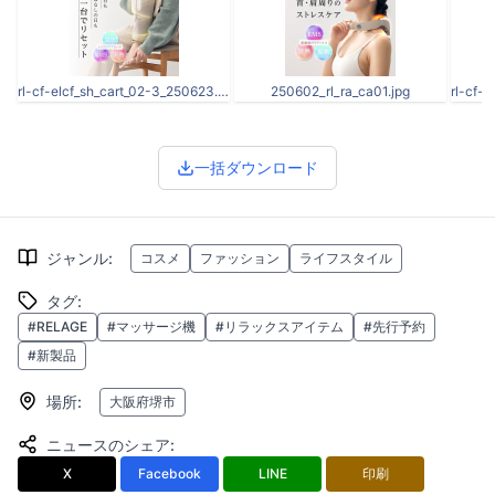
rl-cf-elcf_sh_cart_02-3_250623.jpg
250602_rl_ra_ca01.jpg
一括ダウンロード
ジャンル
:
コスメ
ファッション
ライフスタイル
タグ
:
#RELAGE
#マッサージ機
#リラックスアイテム
#先行予約
#新製品
場所
:
大阪府堺市
ニュースのシェア
:
X
Facebook
LINE
印刷