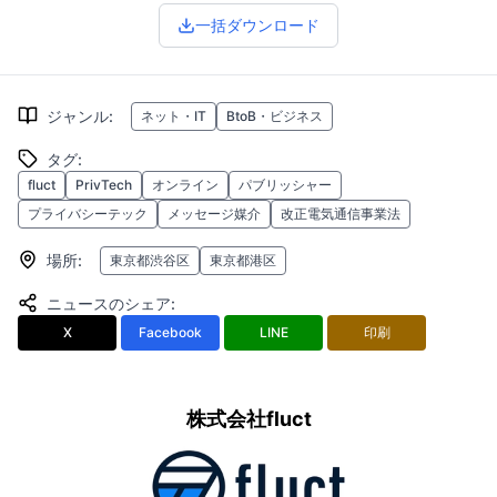
一括ダウンロード
ジャンル
:
ネット・IT
BtoB・ビジネス
タグ
:
fluct
PrivTech
オンライン
パブリッシャー
プライバシーテック
メッセージ媒介
改正電気通信事業法
場所
:
東京都渋谷区
東京都港区
ニュースのシェア
:
X
Facebook
LINE
印刷
株式会社fluct