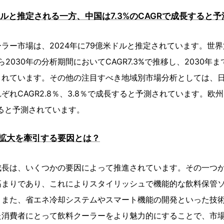
ルと推定される一方、中国は7.3%のCAGRで成長すると
ラー市場は、2024年に79億米ドルと推定されています。世
ら2030年の分析期間においてCAGR7.3%で推移し、2030年
されています。その他の注目すべき地域別市場分析としては、
ぞれCAGR2.8％、3.8％で成長すると予測されています。欧州
すると予測されています。
拡大を牽引する要因とは？
成長は、いくつかの要因によって推進されています。その一つ
高まりであり、これによりスタイリッシュで機能的な飲料保管
。また、省エネ冷却システムやスマート機能の開発といった技
た消費者にとって飲料クーラーをより魅力的にすることで、市