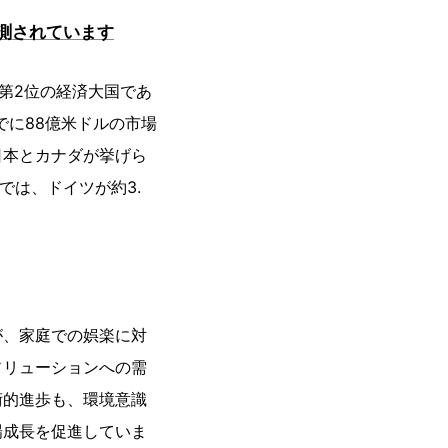
予測されています
界第2位の経済大国であ
までに88億米ドルの市場
日本とカナダが挙げら
では、ドイツが約3.
が、家庭での娯楽に対
ソリューションへの需
術的進歩も、環境意識
場成長を促進していま