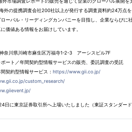
、海外市場調査レポートの販売を通じて企業のグローバル展開を
海外の提携調査会社200社以上が発行する調査資料約24万点
グローバル・リーディングカンパニーを目指し、企業ならびに
真に価値ある情報をお届けしています。
4 神奈川県川崎市麻生区万福寺1-2-3 アーシスビル7F
レポート／年間契約型情報サービスの販売、委託調査の受託
年間契約型情報サービス：
https://www.gii.co.jp/
ww.gii.co.jp/custom_research/
w.giievent.jp/
2月24日に東京証券取引所へ上場いたしました（東証スタンダード市