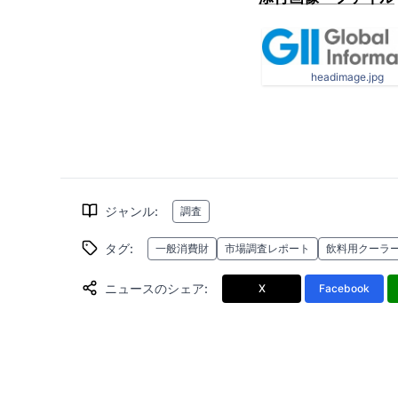
headimage.jpg
ジャンル
:
調査
タグ
:
一般消費財
市場調査レポート
飲料用クーラ
ニュースのシェア
:
X
Facebook