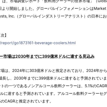
は、市場調査レポート「飲料用クーラーの世界市場」（Global Indus
日より開始しました。グローバルインフォメーションはMarket Glass, 
ry Analysts, Inc.（グローバルインダストリーアナリスト）の日
目次】
jp/report/go1873161-beverage-coolers.html
ー市場は2030年までに399億米ドルに達する見込み
場は、2024年に303億米ドルと推定されており、2024年から
％で成長し、2030年までに399億米ドルに達すると予測されて
トの一つであるノンアルコール飲料クーラーは、5.1%のCAG
ドルに達すると予測されています。アルコール飲料クーラーセ
%のCAGRと推定されています。