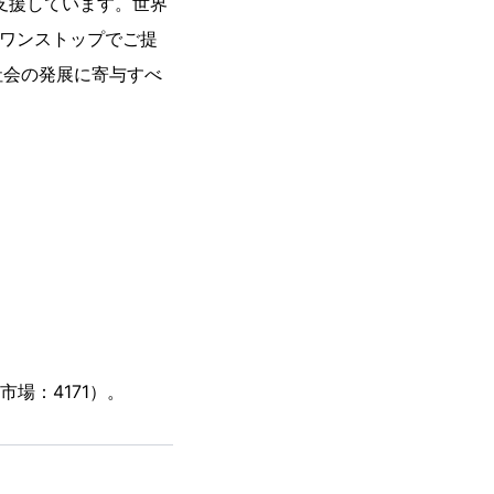
支援しています。世界
をワンストップでご提
社会の発展に寄与すべ
場：4171）。