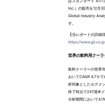
証スタンダード 4171）
Inc.）の販売を12月3
Global Indust
す。
【当レポートの詳細
https://www.gii.co.
世界の飲料用クーラ
飲料クーラーの世界市
おいてCAGR 4.7
析対象としたセグメン
終了時点で247億米
分析期間において4.1