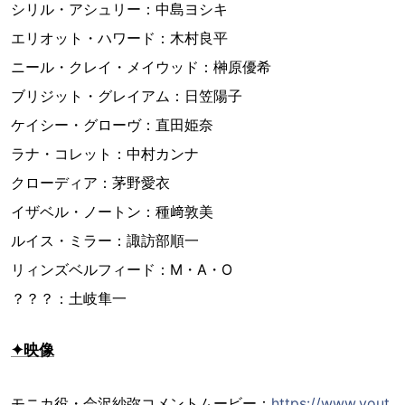
シリル・アシュリー：中島ヨシキ
エリオット・ハワード：木村良平
ニール・クレイ・メイウッド：榊原優希
ブリジット・グレイアム：日笠陽子
ケイシー・グローヴ：直田姫奈
ラナ・コレット：中村カンナ
クローディア：茅野愛衣
イザベル・ノートン：種﨑敦美
ルイス・ミラー：諏訪部順一
リィンズベルフィード：M・A・O
？？？：土岐隼一
✦映像
モニカ役・会沢紗弥コメントムービー：
https://www.yout