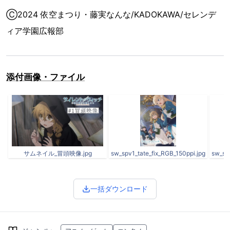
Ⓒ2024 依空まつり・藤実なんな/KADOKAWA/セレンデ
ィア学園広報部
添付画像・ファイル
サムネイル_冒頭映像.jpg
sw_spv1_tate_fix_RGB_150ppi.jpg
sw_spv
一括ダウンロード