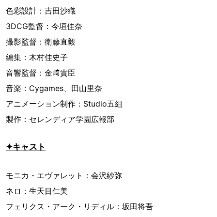
色彩設計：吉田沙織
3DCG監督：今垣佳奈
撮影監督：衛藤直毅
編集：木村佳史子
音響監督：金﨑貴臣
音楽：Cygames、田山里奈
アニメーション制作：Studio五組
製作：セレンディア学園広報部
✦キャスト
モニカ・エヴァレット：会沢紗弥
ネロ：生天目仁美
フェリクス・アーク・リディル：坂田将吾