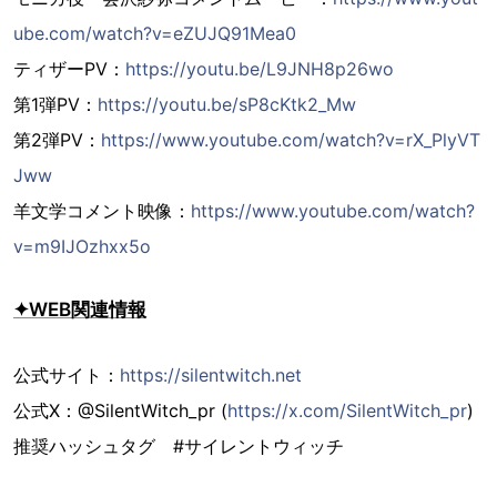
ube.com/watch?v=eZUJQ91Mea0
ティザーPV：
https://youtu.be/L9JNH8p26wo
第1弾PV：
https://youtu.be/sP8cKtk2_Mw
第2弾PV：
https://www.youtube.com/watch?v=rX_PlyVT
Jww
羊文学コメント映像：
https://www.youtube.com/watch?
v=m9IJOzhxx5o
✦WEB関連情報
公式サイト：
https://silentwitch.net
公式X：@SilentWitch_pr (
https://x.com/SilentWitch_pr
)
推奨ハッシュタグ #サイレントウィッチ