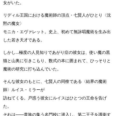
女がいた。
リディル王国における魔術師の頂点・七賢人がひとり〈沈
黙の魔女〉
モニカ・エヴァレット。史上、初めて無詠唱魔術を生み出
した若き天才である。
しかし…極度の人見知りであがり症の彼女は、使い魔の黒
猫と山奥に引きこもり、数式の本に囲まれて、ひっそりと
魔術の研究に打ち込んでいた。
そんな彼女のもとに、七賢人の同僚である〈結界の魔術
師〉ルイス・ミラーが
訪ねてくる。戸惑う彼女にルイスはひとつの王命を告げ
た。
それは――貴族の集う名門校に潜入し、第二王子を護衛す