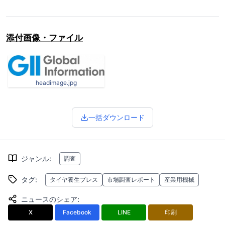
添付画像・ファイル
headimage.jpg
一括ダウンロード
ジャンル
:
調査
タグ
:
タイヤ養生プレス
市場調査レポート
産業用機械
ニュースのシェア
:
X
Facebook
LINE
印刷