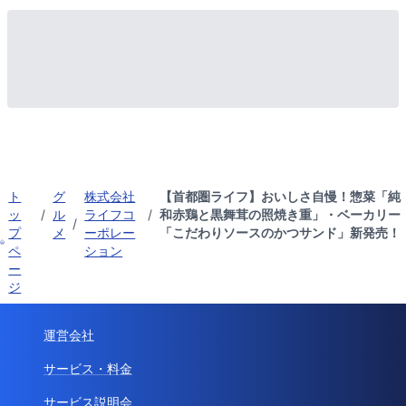
ト
グ
株式会社
【首都圏ライフ】おいしさ自慢！惣菜「純
ッ
/
ル
ライフコ
/
和赤鶏と黒舞茸の照焼き重」・ベーカリー
/
プ
メ
ーポレー
「こだわりソースのかつサンド」新発売！
ペ
ション
ー
ジ
運営会社
サービス・料金
サービス説明会