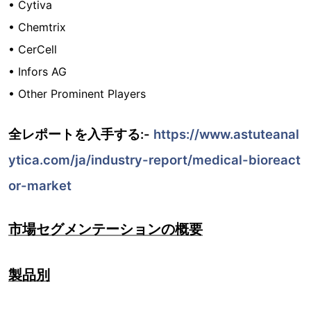
• Cytiva
• Chemtrix
• CerCell
• Infors AG
• Other Prominent Players
全レポートを入手する:-
https://www.astuteanal
ytica.com/ja/industry-report/medical-bioreact
or-market
市場セグメンテーションの概要
製品別