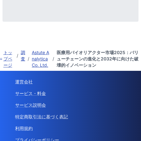
トッ
調
Astute A
医療用バイオリアクター市場2025：バリ
/
プペ
査
/
nalytica
/
ューチェーンの進化と2032年に向けた破
ージ
Co. Ltd.
壊的イノベーション
運営会社
サービス・料金
サービス説明会
特定商取引法に基づく表記
利用規約
プライバシーポリシー