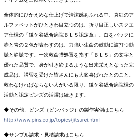
全体的にひかえめな仕上げで清潔感あふれる中、真紅のア
ルファベットがひときわ目立つのは、折り目正しいスクエ
ア仕様の「鎌ケ谷総合病院ＢＬＳ認定章」。白をバックに
赤と青の２色が表わすのは、力強い生命の鼓動に波打つ動
脈と静脈です。一次救命措処置を指す「ＢＬＳ」の文字と
優れた品質で、身が引き締まるような出来栄えとなった完
成品は、講習を受けた皆さんにも大変喜ばれたとのこと。
救わなければならない人がいる限り、鎌ケ谷総合病院様の
活動と認定ピンズの活躍は続きます。
◆その他、ピンズ（ピンバッジ）の製作実例はこちら
http://www.pins.co.jp/topics/jitsurei.html
◆サンプル請求・見積請求はこちら