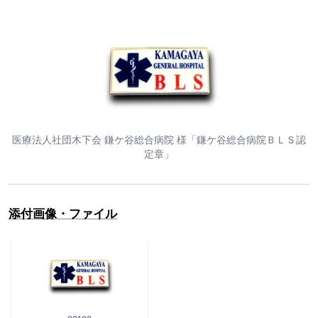
医療法人社団木下会 鎌ケ谷総合病院 様「鎌ケ谷総合病院ＢＬＳ認
定章」
添付画像・ファイル