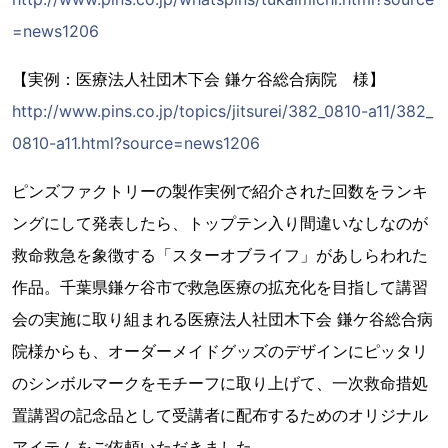
=news1206
【実例：医療法人社団木下会 鎌ケ谷総合病院 様】
http://www.pins.co.jp/topics/jitsurei/382_0810-a11/382_
0810-a11.html?source=news1206
ピンズファクトリーの製作実例で紹介された回数をランキ
ングにして発表したら、トップテン入り間違いなしなのが
救命救急を象徴する「スターオブライフ」があしらわれた
作品。千葉県鎌ケ谷市で救急医療の拡充化を目指して講習
会の実施に取り組まれる医療法人社団木下会 鎌ケ谷総合病
院様からも、オーダーメイドグッズのデザインにピッタリ
のシンボルマークをモチーフに取り上げて、一次救命措処
置講習の記念品として受講者に配布するためのオリジナル
アイテムをご依頼いただきました。