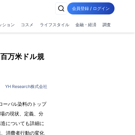
会員登録 / ログイン
ッション
コスメ
ライフスタイル
金融・経済
調査
60百万米ドル規
YH Research株式会社
「グローバル染料のトップ
市場の現状、定義、分
構造についても詳細に
境、消費者行動の変化