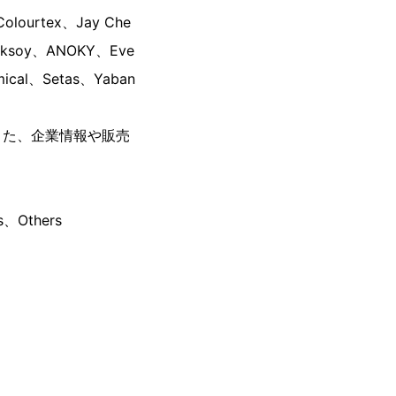
lourtex、Jay Che
al、Eksoy、ANOKY、Eve
mical、Setas、Yaban
また、企業情報や販売
。
s、Others