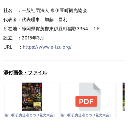
社名 ：一般社団法人 東伊豆町観光協会
代表者：代表理事 加藤 昌利
所在地：静岡県賀茂郡東伊豆町稲取3354 １F
設立 ：2015年3月
URL ：
https://www.e-izu.org/
添付画像・ファイル
第13回石曳道灌まつり花火大会チラシ.jpg
第13回石曳道灌まつり花火大会チラシ.pdf