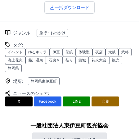
一括ダウンロード
ジャンル
:
旅行・お出かけ
タグ
:
イベント
ゆるキャラ
伊豆
伝統
体験型
夜店
太鼓
武将
海上花火
熱川温泉
石曳き
祭り
築城
花火大会
観光
静岡県
場所
:
静岡県東伊豆町
ニュースのシェア
:
X
Facebook
LINE
印刷
一般社団法人東伊豆町観光協会