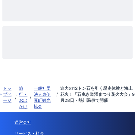
トッ
旅
一般社団
迫力の12トン石を引く歴史体験と海上
プペ
行・
法人東伊
/
花火！「石曳き道灌まつり花火大会」9
/
/
ージ
お出
豆町観光
月28日・熱川温泉で開催
かけ
協会
運営会社
サービス・料金