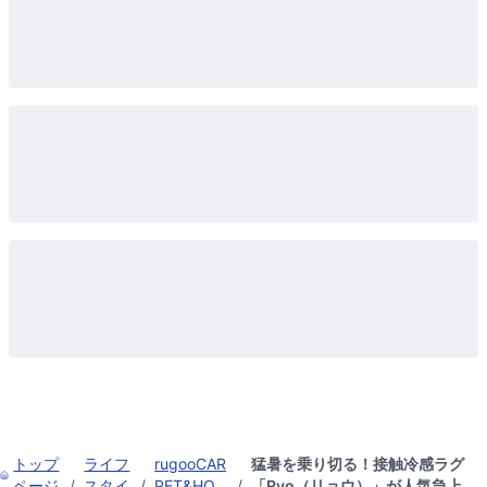
トップ
ライフ
rugooCAR
猛暑を乗り切る！接触冷感ラグ
ページ
/
スタイ
/
PET&HO
/
「Ryo（リョウ）」が人気急上