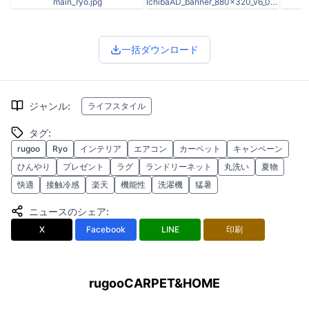
main_ryo.jpg
IchibaAD_banner_880x320_v6_0.jpg
一括ダウンロード
ジャンル
:
ライフスタイル
タグ
:
rugoo
Ryo
インテリア
エアコン
カーペット
キャンペーン
ひんやり
プレゼント
ラグ
ランドリーネット
丸洗い
夏物
快適
接触冷感
楽天
機能性
洗濯機
猛暑
ニュースのシェア
:
X
Facebook
LINE
印刷
rugooCARPET&HOME