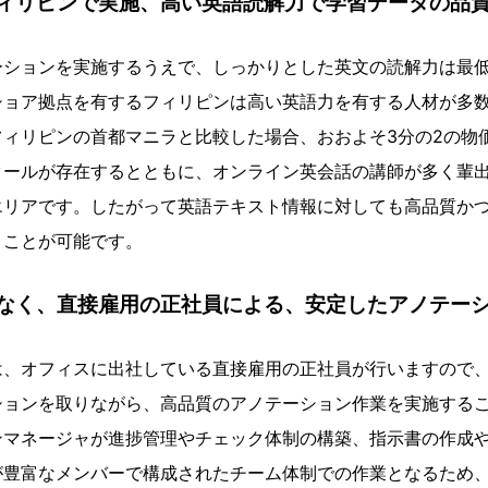
ィリピンで実施、高い英語読解力で学習データの品
ーションを実施するうえで、しっかりとした英文の読解力は最
ショア拠点を有するフィリピンは高い英語力を有する人材が多
フィリピンの首都マニラと比較した場合、おおよそ3分の2の物
クールが存在するとともに、オンライン英会話の講師が多く輩
エリアです。したがって英語テキスト情報に対しても高品質か
うことが可能です。
なく、直接雇用の正社員による、安定したアノテー
オフィスに出社している直接雇用の正社員が行いますので、社内でF
ションを取りながら、高品質のアノテーション作業を実施する
ンマネージャが進捗管理やチェック体制の構築、指示書の作成
が豊富なメンバーで構成されたチーム体制での作業となるため