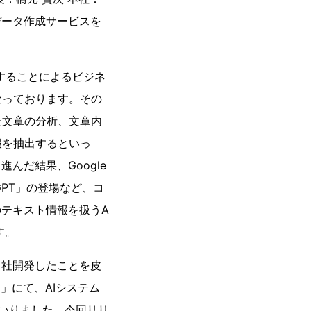
データ作成サービスを
することによるビジネ
なっております。その
た文章の分析、文章内
報を抽出するといっ
んだ結果、Google
GPT」の登場など、コ
のテキスト情報を扱うA
す。
自社開発したことを皮
」にて、AIシステム
まいりました。今回リリ