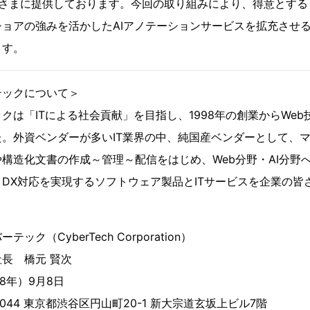
皆さまに提供しております。今回の取り組みにより、得意とする
ョアの強みを活かしたAIアノテーションサービスを拡充させる
ます。
テックについて＞
クは「ITによる社会貢献」を目指し、1998年の創業からWe
。外資ベンダーが多いIT業界の中、純国産ベンダーとして、
構造化文書の作成～管理～配信をはじめ、Web分野・AI分野
DX対応を実現するソフトウェア製品とITサービスを企業の皆
ク（CyberTech Corporation）
長 橋元 賢次
98年）9月8日
0044 東京都渋谷区円山町20-1 新大宗道玄坂上ビル7階