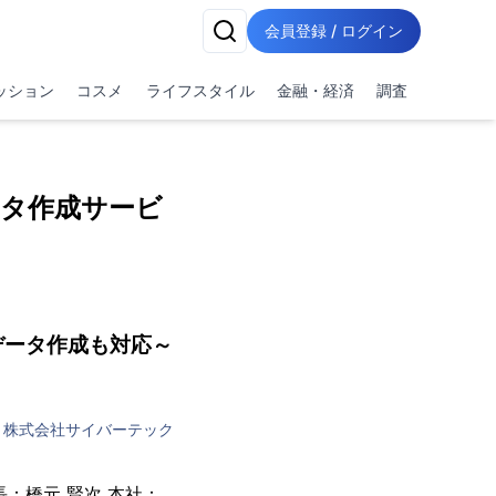
会員登録 / ログイン
ッション
コスメ
ライフスタイル
金融・経済
調査
ータ作成サービ
データ作成も対応～
株式会社サイバーテック
：橋元 賢次 本社：