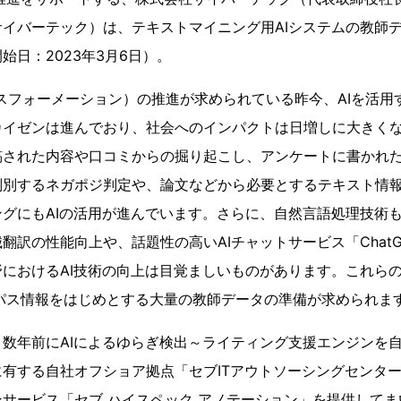
イバーテック）は、テキストマイニング用AIシステムの教師
始日：2023年3月6日）。
スフォーメーション）の推進が求められている昨今、AIを活用
カイゼンは進んでおり、社会へのインパクトは日増しに大きく
稿された内容や口コミからの掘り起こし、アンケートに書かれ
判別するネガポジ判定や、論文などから必要とするテキスト情
グにもAIの活用が進んでいます。さらに、自然言語処理技術も進
翻訳の性能向上や、話題性の高いAIチャットサービス「Chat
におけるAI技術の向上は目覚ましいものがあります。これら
パス情報をはじめとする大量の教師データの準備が求められま
数年前にAIによるゆらぎ検出～ライティング支援エンジンを
有する自社オフショア拠点「セブITアウトソーシングセンター
サービス「セブ ハイスペック アノテーション」を提供して