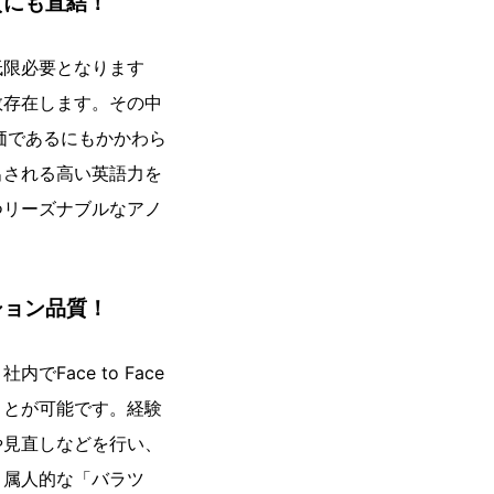
質にも直結！
低限必要となります
数存在します。その中
価であるにもかかわら
出される高い英語力を
つリーズナブルなアノ
ション品質！
ace to Face
ことが可能です。経験
や見直しなどを行い、
、属人的な「バラツ