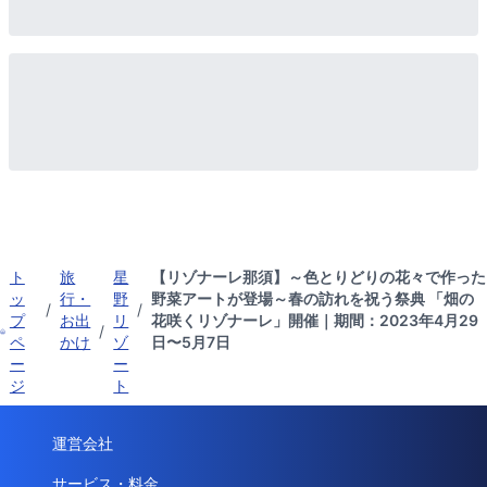
ト
旅
星
【リゾナーレ那須】～色とりどりの花々で作った
ッ
行・
野
野菜アートが登場～春の訪れを祝う祭典 「畑の
/
/
プ
お出
リ
花咲くリゾナーレ」開催｜期間：2023年4月29
/
ペ
かけ
ゾ
日〜5月7日
ー
ー
ジ
ト
運営会社
サービス・料金