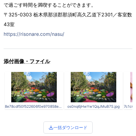
で過ごす時間を満喫することができます。
〒325-0303 栃木県那須郡那須町高久乙道下2301／客室数
43室
https://risonare.com/nasu/
添付画像・ファイル
8e78cdf50f522606f0e970858ec9aa48.jpg
os0nq6jHwYw1QqJMuB7S.jpg
一括ダウンロード