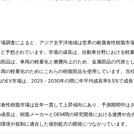
市場調査によると、アジア太平洋地域は世界の耐腐食性樹脂市
めると予想されています。市場の成長は、自動車分野における軽
脂部品は、車両の軽量化と燃費向上のため、金属部品の代替と
車両の軽量化のためにこれらの樹脂部品を使用しています。当
のEV市場は、2025－2030年の間に年平均成長率9.5%で成
腐食性樹脂市場は近年一貫して上昇傾向にあり、予測期間中は
の成長は、樹脂メーカーとOEM間の研究開発における連携や合
用環境や規制に適合した個別処方の開発につながっています。