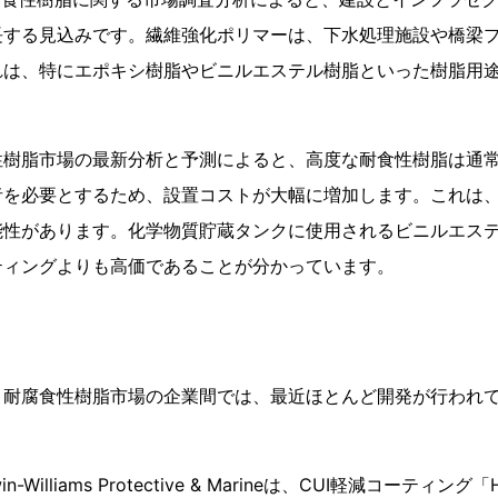
長する見込みです。繊維強化ポリマーは、下水処理施設や橋梁
れは、特にエポキシ樹脂やビニルエステル樹脂といった樹脂用
性樹脂市場の最新分析と予測によると、高度な耐食性樹脂は通
者を必要とするため、設置コストが大幅に増加します。これは
能性があります。化学物質貯蔵タンクに使用されるビニルエス
ティングよりも高価であることが分かっています。
、耐腐食性樹脂市場の企業間では、最近ほとんど開発が行われ
in-Williams Protective & Marineは、CUI軽減コーティング