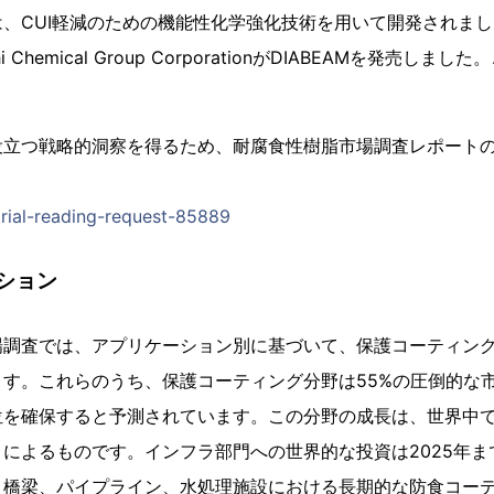
、CUI軽減のための機能性化学強化技術を用いて開発されまし
ishi Chemical Group CorporationがDIABEAMを発売
。
役立つ戦略的洞察を得るため、耐腐食性樹脂市場調査レポート
trial-reading-request-85889
ション
場調査では、アプリケーション別に基づいて、保護コーティン
す。これらのうち、保護コーティング分野は55%の圧倒的な
位を確保すると予測されています。この分野の成長は、世界中
によるものです。インフラ部門への世界的な投資は2025年ま
、橋梁、パイプライン、水処理施設における長期的な防食コー