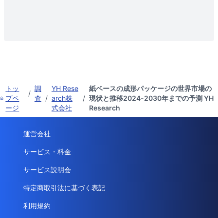
トッ
調
YH Rese
紙ベースの成形パッケージの世界市場の
/
プペ
査
/
arch株
/
現状と推移2024-2030年までの予測 YH
ージ
式会社
Research
運営会社
サービス・料金
サービス説明会
特定商取引法に基づく表記
利用規約