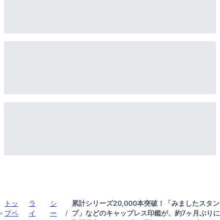
トッ
ラ
シ
累計シリーズ20,000本突破！「みましたスタン
プペ
イ
ー
/
プ」などのキャップレス印鑑が、約7ヶ月ぶり