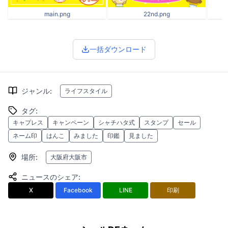
main.png
22nd.png
m
一括ダウンロード
ジャンル
:
ライフスタイル
タグ
:
キャプレス
キャンペーン
シャチハタ式
スタンプ
セール
ネーム印
はんこ
みました
印鑑
見ました
場所
:
大阪府大阪市
ニュースのシェア
:
X
Facebook
LINE
印刷