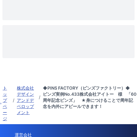
ト
株式会社
◆PINS FACTORY（ピンズファクトリー）◆
ッ
デザイン
ピンズ実例No.433株式会社アイトー 様 「60
/
プ
/
アンドデ
周年記念ピンズ」 ★身につけることで周年記
ペ
ベロップ
念を内外にアピールできます！
ー
メント
ジ
運営会社