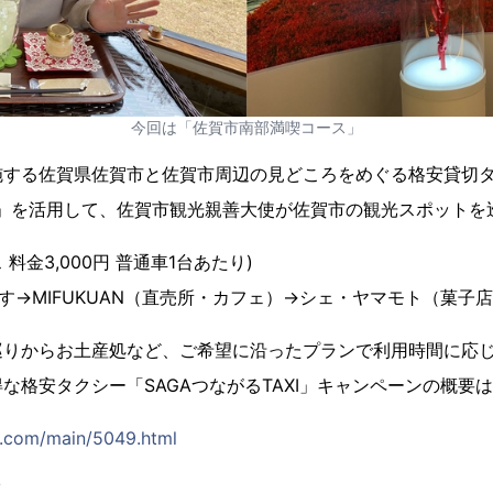
今回は「佐賀市南部満喫コース」
施する佐賀県佐賀市と佐賀市周辺の見どころをめぐる格安貸切タ
ー」を活用して、佐賀市観光親善大使が佐賀市の観光スポットを
料金3,000円 普通車1台あたり)
さす→MIFUKUAN（直売所・カフェ）→シェ・ヤマモト（菓子店）
巡りからお土産処など、ご希望に沿ったプランで利用時間に応
な格安タクシー「SAGAつながるTAXI」キャンペーンの概要
i.com/main/5049.html
/