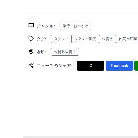
ジャンル
:
旅行・お出かけ
タグ
:
タクシー
タクシー観光
佐賀市
佐賀市紅葉
場所
:
佐賀県佐賀市
ニュースのシェア
:
X
Facebook