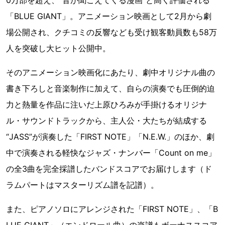
0万部を超え、“音が聞こえてくる漫画”と高く評価される
「BLUE GIANT」。アニメーション映画として2月から劇
場公開され、クチコミの反響なども受け観客動員数も58万
人を突破し大ヒット公開中。
そのアニメーション映画化にあたり、劇中オリジナル曲の
書き下ろしと音楽制作に加えて、自らの演奏でも圧倒的迫
力と熱量を作品に注いだ上原ひろみが手掛けるオリジナ
ル・サウンドトラックから、主人公・大たちが結成する
“JASS”が演奏した「FIRST NOTE」「N.E.W.」のほか、劇
中で演奏される軽快なジャズ・ナンバー「Count on me」
の全3曲を完全採譜したバンドスコアでお届けします（ド
ラムパートはマスターリズム譜を記譜）。
また、ピアノソロにアレンジされた「FIRST NOTE」、「B