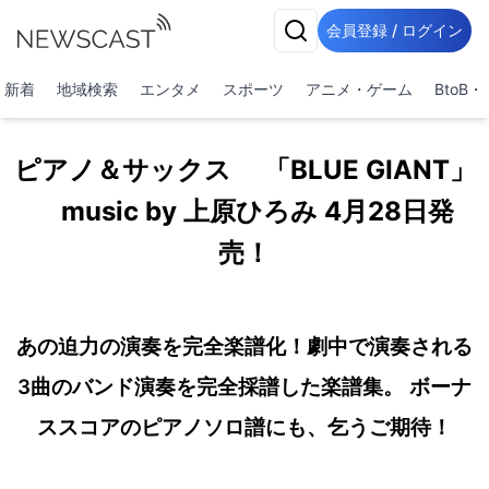
会員登録 / ログイン
新着
地域検索
エンタメ
スポーツ
アニメ・ゲーム
BtoB
ピアノ＆サックス 「BLUE GIANT」
music by 上原ひろみ 4月28日発
売！
あの迫力の演奏を完全楽譜化！劇中で演奏される
3曲のバンド演奏を完全採譜した楽譜集。 ボーナ
ススコアのピアノソロ譜にも、乞うご期待！