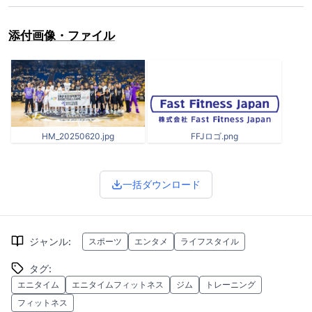
添付画像・ファイル
HM_20250620.jpg
FFJロゴ.png
一括ダウンロード
ジャンル
:
スポーツ
エンタメ
ライフスタイル
タグ
:
エニタイム
エニタイムフィットネス
ジム
トレーニング
フィットネス