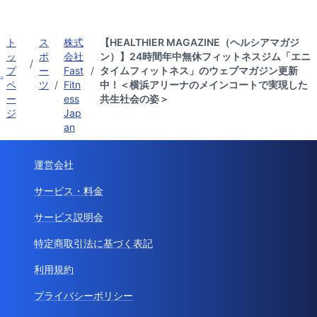
ト
ス
株式
【HEALTHIER MAGAZINE（ヘルシアマガジ
ッ
ポ
会社
ン）】24時間年中無休フィットネスジム「エニ
/
プ
ー
Fast
/
タイムフィットネス」のウェブマガジン更新
ペ
ツ
/
Fitn
中！＜横浜アリーナのメインコートで実現した
ー
ess
共生社会の姿＞
ジ
Jap
an
運営会社
サービス・料金
サービス説明会
特定商取引法に基づく表記
利用規約
プライバシーポリシー