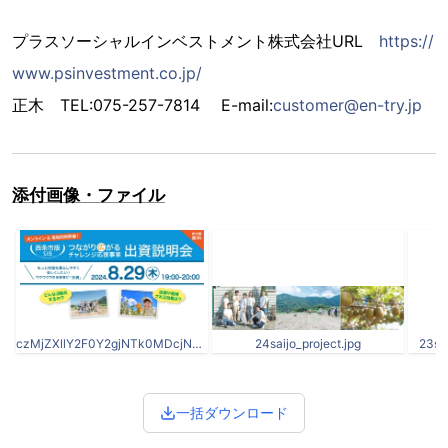
プラスソーシャルインベストメント株式会社URL
https://
www.psinvestment.co.jp/
正木 TEL:075-257-7814 E-mail:
customer@en-try.jp
添付画像・ファイル
czMjZXllY2F0Y2gjNTk0MDcjNTk0MDdfeEVYcm9lbldsZy5qcGc.jpg
24saijo_project.jpg
23sa
一括ダウンロード