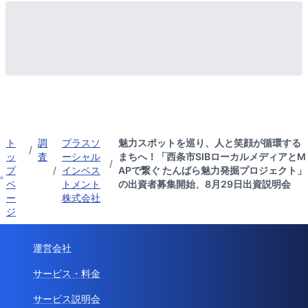
ト
調
プラスソ
魅力スポットを巡り、人と笑顔が循環する
/
ッ
査
ーシャル
まちへ！「西条市SIBローカルメディアとM
/
プ
/
インベス
APで繋ぐ たんばら魅力発掘プロジェクト」
ペ
トメント
の出資者募集開始、8月29日出資説明会
ー
株式会社
ジ
運営会社
サービス・料金
サービス説明会