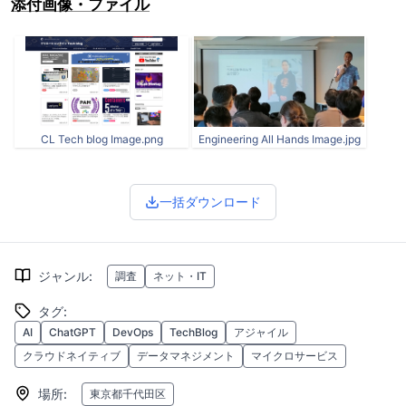
添付画像・ファイル
CL Tech blog Image.png
Engineering All Hands Image.jpg
一括ダウンロード
ジャンル
:
調査
ネット・IT
タグ
:
AI
ChatGPT
DevOps
TechBlog
アジャイル
クラウドネイティブ
データマネジメント
マイクロサービス
場所
:
東京都千代田区