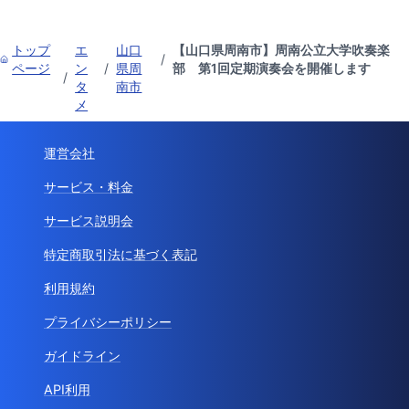
トップ
エ
山口
【山口県周南市】周南公立大学吹奏楽
/
ページ
ン
/
県周
部 第1回定期演奏会を開催します
/
タ
南市
メ
運営会社
サービス・料金
サービス説明会
特定商取引法に基づく表記
利用規約
プライバシーポリシー
ガイドライン
API利用