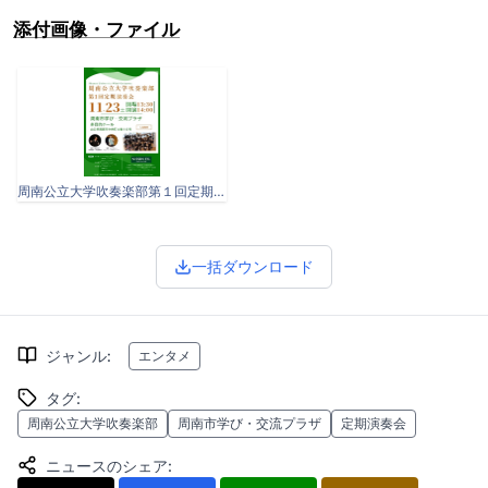
添付画像・ファイル
周南公立大学吹奏楽部第１回定期演奏会 (1).jpg
一括ダウンロード
ジャンル
:
エンタメ
タグ
:
周南公立大学吹奏楽部
周南市学び・交流プラザ
定期演奏会
ニュースのシェア
: