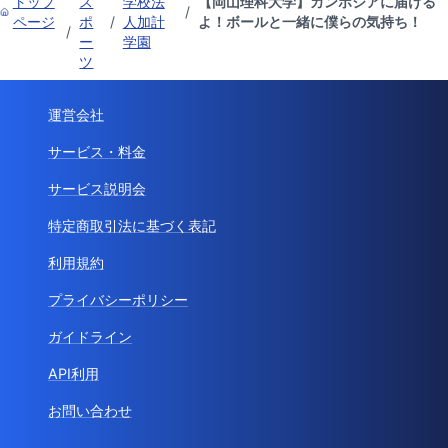
トップ
ス
学校法
【岡山理科大学】カンボジアに届ける
/
ページ
ポ
/
人加計
よ！ボールと一緒に僕らの気持ち！
/
ー
学園
ツ
運営会社
サービス・料金
サービス説明会
特定商取引法に基づく表記
利用規約
プライバシーポリシー
ガイドライン
API利用
お問い合わせ