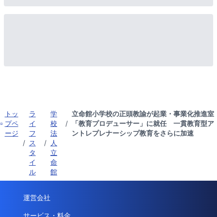
トッ
ラ
学
立命館小学校の正頭教諭が起業・事業化推進室
プペ
イ
校
/
「教育プロデューサー」に就任 一貫教育型ア
ージ
フ
法
ントレプレナーシップ教育をさらに加速
/
ス
/
人
タ
立
イ
命
ル
館
運営会社
サービス・料金