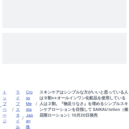
ト
ラ
Cro
スキンケアはシンプルな方がいいと思っている人
ッ
イ
ss
は９割↔︎オールインワン化粧品を使用している
プ
フ
Me
/
人は２割。『物足りなさ』を埋めるシンプルスキ
ペ
/
ス
dia
ンケアローションを目指して SAIKAU lotion（催
ー
タ
Jap
花雨ローション）10月20日発売
/
ジ
イ
an
ル
株