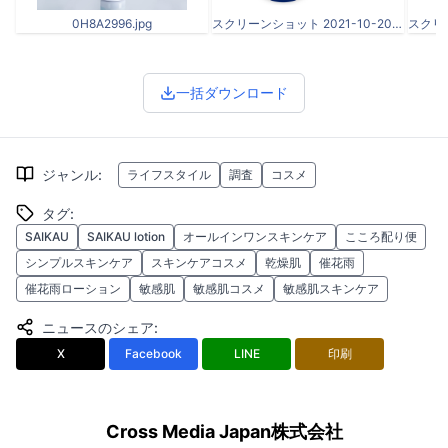
0H8A2996.jpg
スクリーンショット 2021-10-20 12.20.45.png
一括ダウンロード
ジャンル
:
ライフスタイル
調査
コスメ
タグ
:
SAIKAU
SAIKAU lotion
オールインワンスキンケア
こころ配り便
シンプルスキンケア
スキンケアコスメ
乾燥肌
催花雨
催花雨ローション
敏感肌
敏感肌コスメ
敏感肌スキンケア
ニュースのシェア
:
X
Facebook
LINE
印刷
Cross Media Japan株式会社