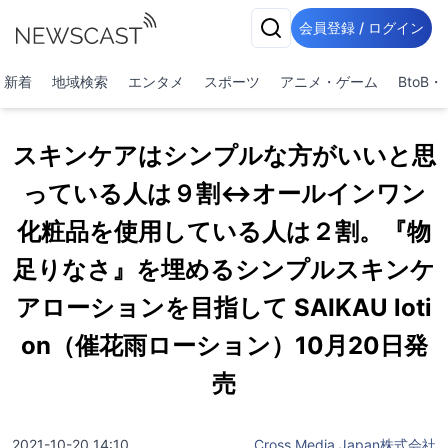
会員登録 / ログイン
新着
地域検索
エンタメ
スポーツ
アニメ・ゲーム
BtoB
スキンケアはシンプルな方がいいと思
っている人は９割↔︎オールインワン
化粧品を使用している人は２割。『物
足りなさ』を埋めるシンプルスキンケ
アローションを目指して SAIKAU loti
on（催花雨ローション）10月20日発
売
2021-10-20 14:10
Cross Media Japan株式会社