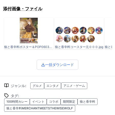
添付画像・ファイル
狼と香辛料ポスター＆POP0603修正1.jpg
狼と香辛料コースター元０００.jpg
一括ダウンロード
ジャンル
:
グルメ
エンタメ
アニメ・ゲーム
タグ
:
100時間カレー
イベント
コラボ
期間限定
狼と香辛料
狼と香辛料MERCHANTMEETSTHEWISEWOLF