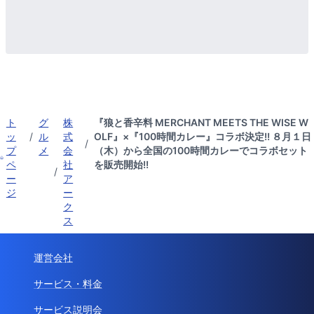
ト
グ
株
『狼と香辛料 MERCHANT MEETS THE WISE W
ッ
/
ル
式
OLF』×『100時間カレー』コラボ決定!! ８月１日
/
プ
メ
会
（木）から全国の100時間カレーでコラボセット
ペ
社
を販売開始!!
/
ー
ア
ジ
ー
ク
ス
運営会社
サービス・料金
サービス説明会