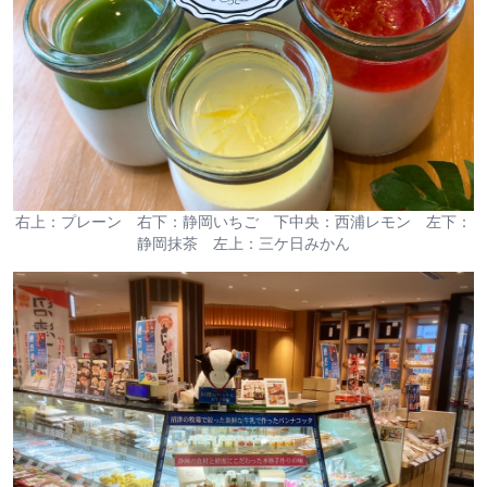
右上：プレーン 右下：静岡いちご 下中央：西浦レモン 左下：
静岡抹茶 左上：三ケ日みかん