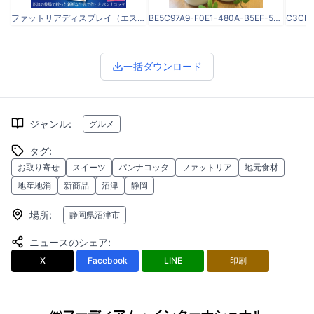
ファットリアディスプレイ（エスカレーター側）810×600.jpg
BE5C97A9-F0E1-480A-B5EF-5ED969884832.jpeg
一括ダウンロード
ジャンル
:
グルメ
タグ
:
お取り寄せ
スイーツ
パンナコッタ
ファットリア
地元食材
地産地消
新商品
沼津
静岡
場所
:
静岡県沼津市
ニュースのシェア
:
X
Facebook
LINE
印刷