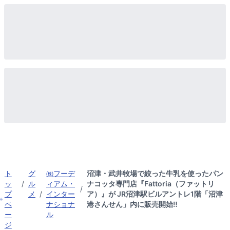
ト
グ
㈱フーデ
沼津・武井牧場で絞った牛乳を使ったパン
ッ
/
ル
ィアム・
ナコッタ専門店『Fattoria（ファットリ
/
プ
メ
/
インター
ア）』が JR沼津駅ビルアントレ1階「沼津
ペ
ナショナ
港さんせん」内に販売開始‼
ー
ル
ジ