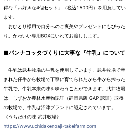
得な「お好きな4個セット」（税込1,500円）を用意してい
ます。
おひとり様用で自分へのご褒美やプレゼントにもぴった
り。かわいい専用BOXにいれてお渡しします。
■パンナコッタづくりに大事な『牛乳』について
牛乳は武井牧場の牛乳を使用しています。武井牧場で産
まれた仔牛から牧場で丁寧に育てられたから牛から搾った
牛乳で、牛乳本来の味を味わうことができます。武井牧場
は、しずおか農林水産物認証（静岡県版 GAP 認証）取得
の牧場で、牛乳は沼津ブランドに認定されています。
《うちだけの味 武井牧場》
https://www.uchidakenoaji-takeifarm.com