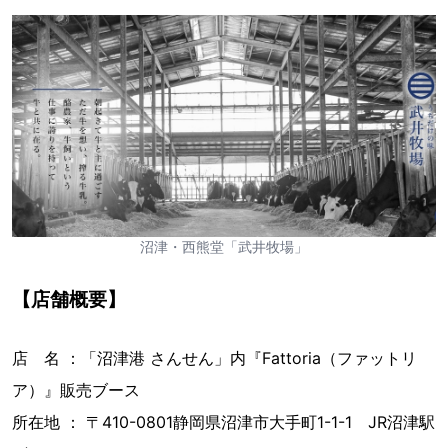
沼津・西熊堂「武井牧場」
【店舗概要】
店 名 ：「沼津港 さんせん」内『Fattoria（ファットリ
ア）』販売ブース
所在地 ： 〒410-0801静岡県沼津市大手町1-1-1 JR沼津駅