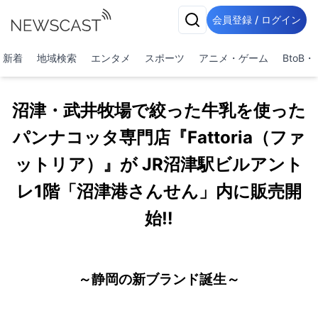
会員登録 / ログイン
新着
地域検索
エンタメ
スポーツ
アニメ・ゲーム
BtoB
沼津・武井牧場で絞った牛乳を使った
パンナコッタ専門店『Fattoria（ファ
ットリア）』が JR沼津駅ビルアント
レ1階「沼津港さんせん」内に販売開
始‼
～静岡の新ブランド誕生～