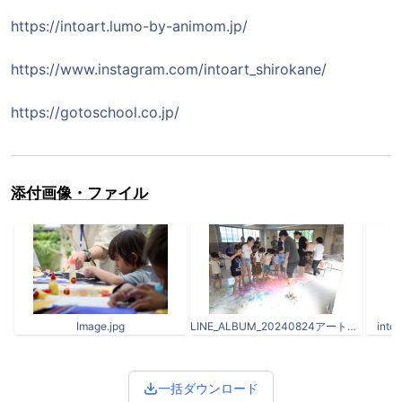
https://intoart.lumo-by-animom.jp/
https://www.instagram.com/intoart_shirokane/
https://gotoschool.co.jp/
添付画像・ファイル
Image.jpg
LINE_ALBUM_20240824アートワークショップ_240829_2.jpg
into
一括ダウンロード