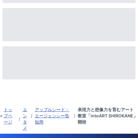
トッ
エ
アップルシード・
表現力と想像力を育むアート
プペ
ン
/
エージェンシー告
/
教室「intoART SHIROKANE」
/
ージ
タ
知用
開校
メ