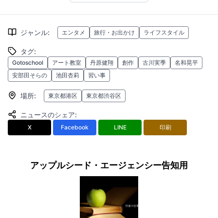
ジャンル
:
エンタメ
旅行・お出かけ
ライフスタイル
タグ
:
Gotoschool
アート教室
丹原健翔
創作
古川実季
名和晃平
安部田そらの
池田杏莉
習い事
場所
:
東京都港区
東京都渋谷区
ニュースのシェア
:
X
Facebook
LINE
印刷
アップルシード・エージェンシー告知用